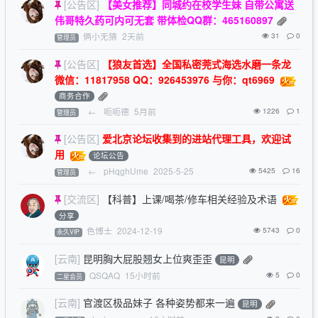
[公告区]
【美女推荐】同城约在校学生妹 自带公寓送
伟哥特久药可内可无套 带体检QQ群：465160897
俩小无猜
2天前
31
0
管理员
[公告区]
【狼友首选】全国私密莞式海选水磨一条龙
微信：11817958 QQ：926453976 与你：qt6969
商务合作
←
呃呃德
5月前
1226
1
管理员
[公告区]
爱北京论坛收集到的进站代理工具，欢迎试
用
论坛公告
←
pHqghUme
2025-5-25
5425
16
管理员
[交流区]
【科普】上课/喝茶/修车相关经验及术语
分享
色博士
2024-12-19
5743
0
永久VIP
[云南]
昆明胸大屁股翘女上位爽歪歪
昆明
QSQAQ
15小时前
5
0
二星会员
[云南]
官渡区极品妹子 各种姿势都来一遍
昆明