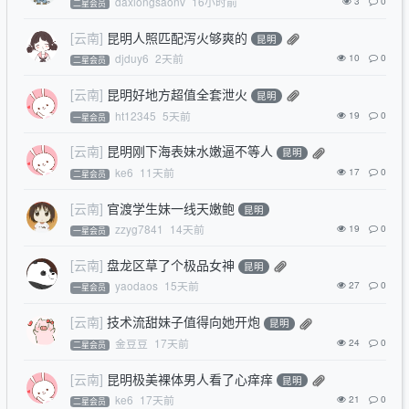
daxiongsaonv
16小时前
3
0
二星会员
[云南]
昆明人照匹配泻火够爽的
昆明
djduy6
2天前
10
0
二星会员
[云南]
昆明好地方超值全套泄火
昆明
ht12345
5天前
19
0
一星会员
[云南]
昆明刚下海表妹水嫩逼不等人
昆明
ke6
11天前
17
0
二星会员
[云南]
官渡学生妹一线天嫩鲍
昆明
zzyg7841
14天前
19
0
一星会员
[云南]
盘龙区草了个极品女神
昆明
yaodaos
15天前
27
0
一星会员
[云南]
技术流甜妹子值得向她开炮
昆明
金豆豆
17天前
24
0
二星会员
[云南]
昆明极美裸体男人看了心痒痒
昆明
ke6
17天前
21
0
二星会员