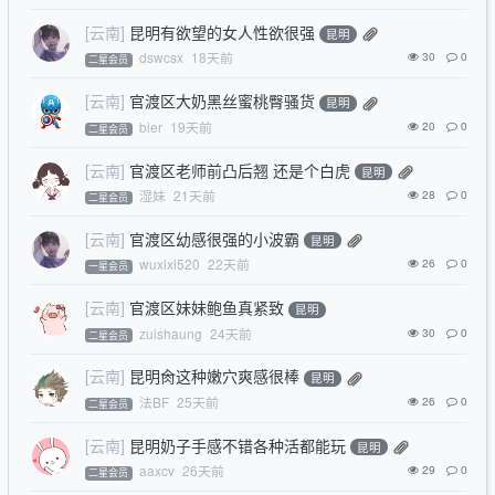
[云南]
昆明有欲望的女人性欲很强
昆明
dswcsx
18天前
30
0
二星会员
[云南]
官渡区大奶黑丝蜜桃臀骚货
昆明
bier
19天前
20
0
二星会员
[云南]
官渡区老师前凸后翘 还是个白虎
昆明
湿妹
21天前
28
0
二星会员
[云南]
官渡区幼感很强的小波霸
昆明
wuxixi520
22天前
26
0
一星会员
[云南]
官渡区妹妹鲍鱼真紧致
昆明
zuishaung
24天前
30
0
二星会员
[云南]
昆明肏这种嫩穴爽感很棒
昆明
法BF
25天前
26
0
二星会员
[云南]
昆明奶子手感不错各种活都能玩
昆明
aaxcv
26天前
29
0
二星会员