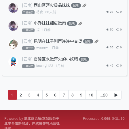
[云南]
西山区泻火极品妹妹
昆明
将夜
26天前
37
0
二星会员
[云南]
小乔妹妹细皮嫩肉
昆明
提
1月前
50
0
二星会员
[云南]
昆明在妹子叫声连连中交货
昆明
weerrw
1月前
36
0
二星会员
[云南]
官渡区水嫩泻火的小妖精
昆明
kawayi123
1月前
45
0
二星会员
1
2
3
4
5
6
7
8
9
10
...20
▶
Powered by
Processed:
, SQL:
爱北京论坛/本站服务于
0.065
90
北美台湾新加坡，严格遵守当地法律
法规