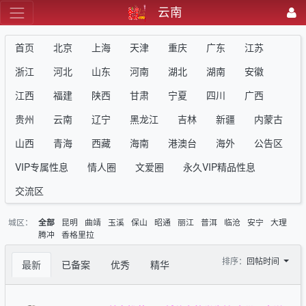
云南
首页
北京
上海
天津
重庆
广东
江苏
浙江
河北
山东
河南
湖北
湖南
安徽
江西
福建
陕西
甘肃
宁夏
四川
广西
贵州
云南
辽宁
黑龙江
吉林
新疆
内蒙古
山西
青海
西藏
海南
港澳台
海外
公告区
VIP专属性息
情人圈
文爱圈
永久VIP精品性息
交流区
城区：
昆明
曲靖
玉溪
保山
昭通
丽江
普洱
临沧
安宁
大理
全部
腾冲
香格里拉
排序：
回帖时间
最新
已备案
优秀
精华