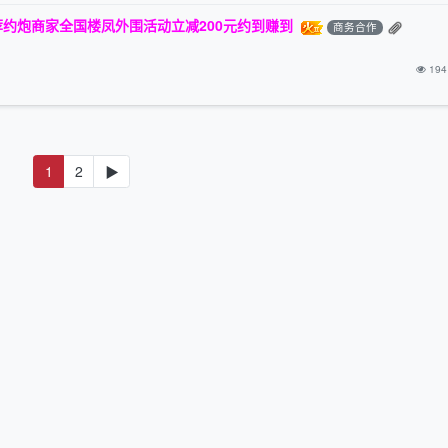
约炮商家全国楼凤外围活动立减200元约到赚到
商务合作
194
1
2
▶