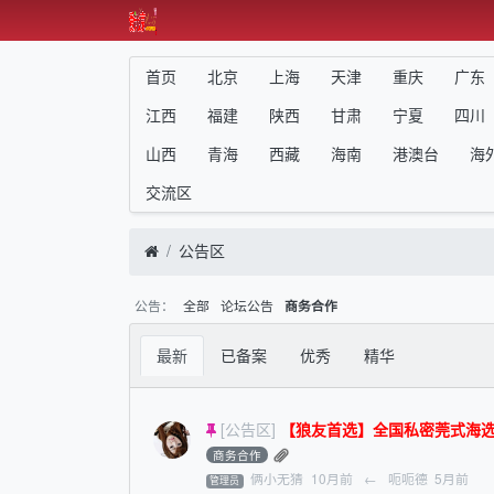
首页
北京
上海
天津
重庆
广东
江西
福建
陕西
甘肃
宁夏
四川
山西
青海
西藏
海南
港澳台
海
交流区
公告区
公告：
全部
论坛公告
商务合作
最新
已备案
优秀
精华
[公告区]
【狼友首选】全国私密莞式海选水磨一条
商务合作
俩小无猜
10月前
←
呃呃德
5月前
管理员