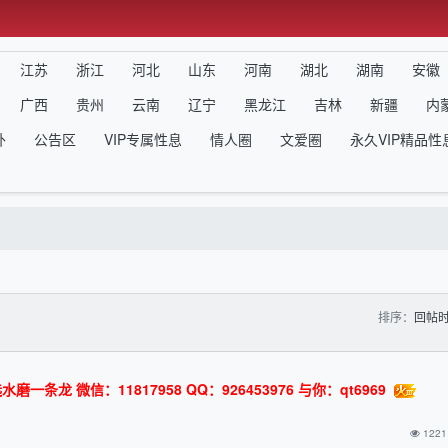
江苏
浙江
河北
山东
河南
湖北
湖南
安徽
广西
贵州
云南
辽宁
黑龙江
吉林
新疆
内
外
公告区
VIP专属性息
情人圈
文爱圈
永久VIP精品性
排序：
回帖
龙 微信：11817958 QQ：926453976 与你：qt6969
1221