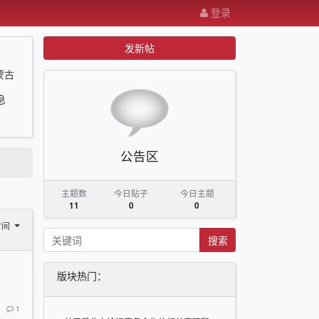
登录
发新帖
蒙古
息
公告区
主题数
今日贴子
今日主题
11
0
0
时间
搜索
版块热门：
1