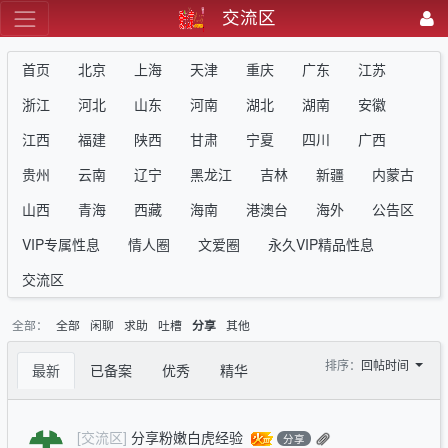
交流区
首页
北京
上海
天津
重庆
广东
江苏
浙江
河北
山东
河南
湖北
湖南
安徽
江西
福建
陕西
甘肃
宁夏
四川
广西
贵州
云南
辽宁
黑龙江
吉林
新疆
内蒙古
山西
青海
西藏
海南
港澳台
海外
公告区
VIP专属性息
情人圈
文爱圈
永久VIP精品性息
交流区
全部：
全部
闲聊
求助
吐槽
其他
分享
排序：
回帖时间
最新
已备案
优秀
精华
[交流区]
分享粉嫩白虎经验
分享