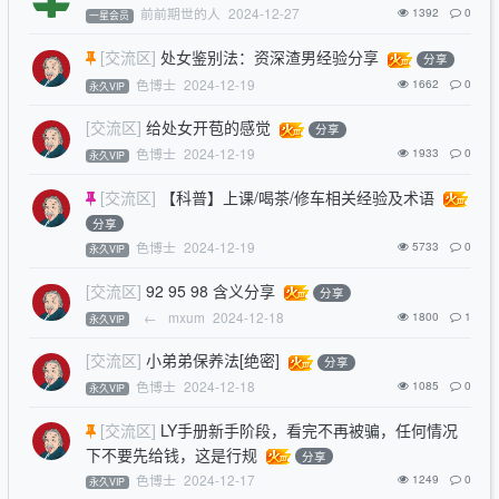
前前期世的人
2024-12-27
1392
0
一星会员
[交流区]
处女鉴别法：资深渣男经验分享
分享
色博士
2024-12-19
1662
0
永久VIP
[交流区]
给处女开苞的感觉
分享
色博士
2024-12-19
1933
0
永久VIP
[交流区]
【科普】上课/喝茶/修车相关经验及术语
分享
色博士
2024-12-19
5733
0
永久VIP
[交流区]
92 95 98 含义分享
分享
←
mxum
2024-12-18
1800
1
永久VIP
[交流区]
小弟弟保养法[绝密]
分享
色博士
2024-12-18
1085
0
永久VIP
[交流区]
LY手册新手阶段，看完不再被骗，任何情况
下不要先给钱，这是行规
分享
色博士
2024-12-17
1249
0
永久VIP