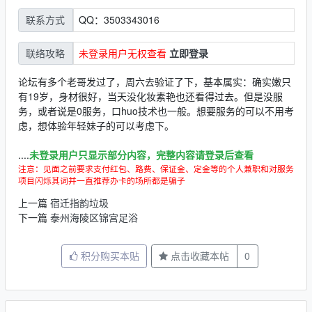
QQ：3503343016
联系方式
未登录用户无权查看
立即登录
联络攻略
论坛有多个老哥发过了，周六去验证了下，基本属实：确实嫩只
有19岁，身材很好，当天没化妆素艳也还看得过去。但是没服
务，或者说是0服务，口huo技术也一般。想要服务的可以不用考
虑，想体验年轻妹子的可以考虑下。
....
未登录用户只显示部分内容，完整内容请登录后查看
注意：见面之前要求支付红包、路费、保证金、定金等的个人兼职和对服务
项目闪烁其词并一直推荐办卡的场所都是骗子
上一篇
宿迁指韵垃圾
下一篇
泰州海陵区锦宫足浴
积分购买本贴
点击收藏本帖
0