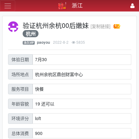
浙江
验证杭州余杭00后嫩妹
[复制链接]
杭州
2022-8-2
5835
paoyou
永久VIP
7月30
体验日期
杭州余杭区鼎创财富中心
场所地点
快餐
服务项目
19 还可以
年龄容貌
loft
环境评分
900
总体消费