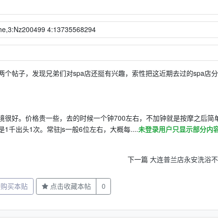
he,3:Nz200499 4:13735568294
个帖子，发现兄弟们对spa店还挺有兴趣，索性把这近期去过的spa店
很好。价格贵一些，去的时候一个钟700左右，不加钟就是按摩之后简单f
出头1次。常驻js一般6位左右，大概每....
未登录用户只显示部分内
下一篇
大连普兰店永安洗浴不
分购买本贴
点击收藏本帖
0