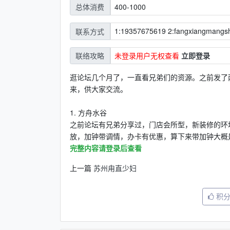
400-1000
总体消费
1:19357675619 2:fangxiangmangs
联系方式
未登录用户无权查看
立即登录
联络攻略
逛论坛几个月了，一直看兄弟们的资源。之前发了两
来，供大家交流。
1. 方舟水谷
之前论坛有兄弟分享过，门店会所型，新装修的环境
放，加钟带调情，办卡有优惠，算下来带加钟大概是1千
完整内容请登录后查看
上一篇
苏州甪直少妇
积