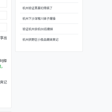
杭州验证黑寡妇得病了
杭州下沙深喉川妹子爆操
验证杭州余杭00后嫩妹
分享出
杭州拱野区小极品嫩妹爽记
j释
容，
爽记