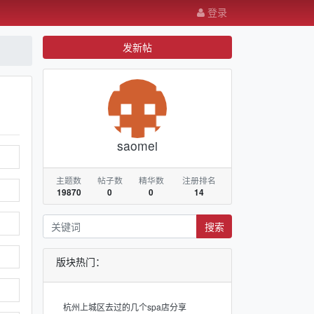
登录
发新帖
saomei
主题数
帖子数
精华数
注册排名
19870
0
0
14
搜索
版块热门：
杭州上城区去过的几个spa店分享